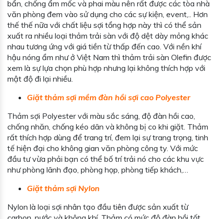
bẩn, chống ẩm mốc và phai màu nên rất được các tòa nhà
văn phòng đem vào sử dụng cho các sự kiện, event,.. Hơn
thế thế nữa với chất liệu sợi tổng hợp này thì có thể sản
xuất ra nhiều loại thảm trải sàn với độ dệt dày mỏng khác
nhau tương ứng với giá tiền từ thấp đến cao. Với nền khí
hậu nóng ẩm như ở Việt Nam thì thảm trải sàn Olefin được
xem là sự lựa chọn phù hợp nhưng lại không thích hợp với
mật độ đi lại nhiều.
Giặt thảm sợi mềm đàn hồi sợi cao Polyester
Thảm sợi Polyester với màu sắc sáng, độ đàn hồi cao,
chống nhăn, chống kéo dãn và không bị co khi giặt. Thảm
rất thích hợp dùng để trang trí, đem lại sự trang trọng, tinh
tế hiện đại cho không gian văn phòng công ty. Với mức
đầu tư vừa phải bạn có thể bố trí trải nó cho các khu vực
như phòng lãnh đạo, phòng họp, phòng tiếp khách,…
Giặt thảm sợi Nylon
Nylon là loại sợi nhân tạo đầu tiên được sản xuất từ
carbon, nước và không khí. Thảm có mức độ đàn hồi tốt,