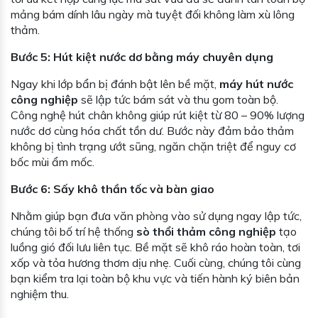
mảng bám dính lâu ngày mà tuyệt đối không làm xù lông
thảm.
Bước 5: Hút kiệt nước dơ bằng máy chuyên dụng
Ngay khi lớp bẩn bị đánh bật lên bề mặt,
máy hút nước
công nghiệp
sẽ lập tức bám sát và thu gom toàn bộ.
Công nghệ hút chân không giúp rút kiệt từ 80 – 90% lượng
nước dơ cùng hóa chất tồn dư. Bước này đảm bảo thảm
không bị tình trạng ướt sũng, ngăn chặn triệt để nguy cơ
bốc mùi ẩm mốc.
Bước 6: Sấy khô thần tốc và bàn giao
Nhằm giúp bạn đưa văn phòng vào sử dụng ngay lập tức,
chúng tôi bố trí hệ thống
sò thổi thảm công nghiệp
tạo
luồng gió đối lưu liên tục. Bề mặt sẽ khô ráo hoàn toàn, tơi
xốp và tỏa hương thơm dịu nhẹ. Cuối cùng, chúng tôi cùng
bạn kiểm tra lại toàn bộ khu vực và tiến hành ký biên bản
nghiệm thu.