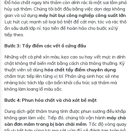
Đổ hóa chất ngay khi thảm còn dính rác là một sai lầm phá
hủy sợi thảm. Chúng tôi bắt đầu bằng việc dọn dẹp không
gian và sử dụng
máy hút bụi công nghiệp công suất lớn
.
Lực hút cực mạnh sẽ loại bỏ triệt để cát mịn, tóc và rác thô
ẩn sâu dưới lớp nỉ, tạo tiền đề hoàn hảo cho bước xử lý
tiếp theo.
Bước 3: Tẩy điểm các vết ố cứng đầu
Những vệt cà phê xỉn màu, kẹo cao su hay vết mực in dính
chặt không thể biến mất bằng cách chà thông thường. Kỹ
thuật viên sẽ dùng
hóa chất tẩy điểm chuyên dụng
chấm trực tiếp lên từng vị trí. Phản ứng sinh học sẽ nhẹ
nhàng bóc tách lớp cặn bẩn khỏi cấu trúc sợi thảm mà
không làm loang lổ màu sắc.
Bước 4: Phun hóa chất và chà xát bề mặt
Dung dịch giặt thảm trung tính được phun sương đều khắp
không gian làm việc. Tiếp đó, chúng tôi vận hành
máy chà
sàn đơn mâm trang bị bàn chải mềm
. Tốc độ vòng quay
tối ưu kết hợp cùng lực ma sát vừa đủ sẽ đánh tan toàn bộ