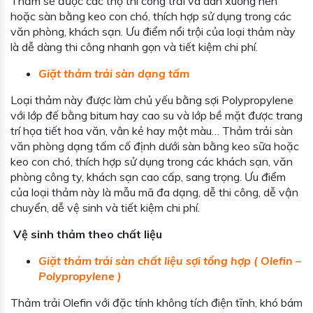
Thảm sẽ được các thợ thi công trải và dán xuống nền
hoặc sàn bằng keo con chó, thích hợp sử dụng trong các
văn phòng, khách sạn. Ưu điểm nổi trội của loại thảm này
là dễ dàng thi công nhanh gọn và tiết kiệm chi phí.
Giặt thảm trải sàn dạng tấm
Loại thảm này được làm chủ yếu bằng sợi Polypropylene
với lớp đế bằng bitum hay cao su và lớp bề mặt được trang
trí họa tiết hoa văn, vân kẻ hay một màu… Thảm trải sàn
văn phòng dạng tấm cố định dưới sàn bằng keo sữa hoặc
keo con chó, thích hợp sử dụng trong các khách sạn, văn
phòng công ty, khách sạn cao cấp, sang trọng. Ưu điểm
của loại thảm này là mẫu mã đa dạng, dễ thi công, dễ vận
chuyển, dễ vệ sinh và tiết kiệm chi phí.
Vệ sinh thảm theo chất liệu
Giặt thảm trải sàn chất liệu sợi tổng hợp ( Olefin –
Polypropylene )
Thảm trải Olefin với đặc tính không tích điện tĩnh, khó bám