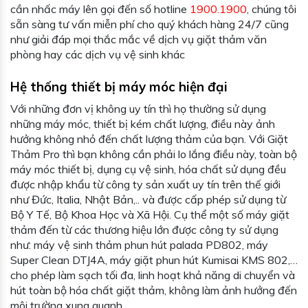
cần nhấc máy lên gọi đến số hotline
1900.1900
, chúng tôi
sẵn sàng tư vấn miễn phí cho quý khách hàng 24/7 cũng
như giải đáp mọi thắc mắc về dịch vụ giặt thảm văn
phòng hay các dịch vụ vệ sinh khác
Hệ thống thiết bị máy móc hiện đại
Với những đơn vị không uy tín thì họ thường sử dụng
những máy móc, thiết bị kém chất lượng, điều này ảnh
hưởng không nhỏ đến chất lượng thảm của bạn. Với Giặt
Thảm Pro thì bạn không cần phải lo lắng điều này, toàn bộ
máy móc thiết bị, dụng cụ vệ sinh, hóa chất sử dụng đều
được nhập khẩu từ công ty sản xuất uy tín trên thế giới
như Đức, Italia, Nhật Bản,.. và được cấp phép sử dụng từ
Bộ Y Tế, Bộ Khoa Học và Xã Hội. Cụ thể một số máy giặt
thảm đến từ các thương hiệu lớn được công ty sử dụng
như: máy vệ sinh thảm phun hút palada PD802, máy
Super Clean DTJ4A, máy giặt phun hút Kumisai KMS 802,…
cho phép làm sạch tối đa, linh hoạt khả năng di chuyển và
hút toàn bộ hóa chất giặt thảm, không làm ảnh hưởng đến
môi trường xung quanh