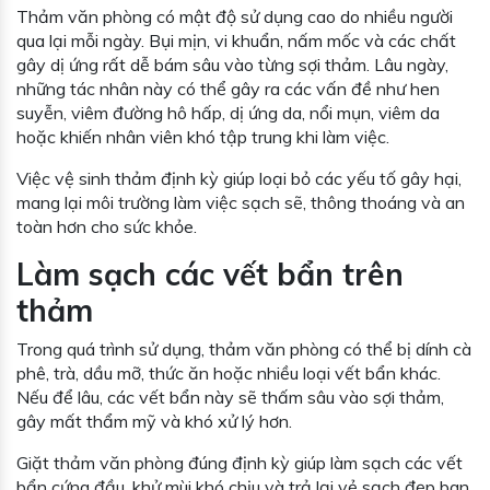
Thảm văn phòng có mật độ sử dụng cao do nhiều người
qua lại mỗi ngày. Bụi mịn, vi khuẩn, nấm mốc và các chất
gây dị ứng rất dễ bám sâu vào từng sợi thảm. Lâu ngày,
những tác nhân này có thể gây ra các vấn đề như hen
suyễn, viêm đường hô hấp, dị ứng da, nổi mụn, viêm da
hoặc khiến nhân viên khó tập trung khi làm việc.
Việc vệ sinh thảm định kỳ giúp loại bỏ các yếu tố gây hại,
mang lại môi trường làm việc sạch sẽ, thông thoáng và an
toàn hơn cho sức khỏe.
Làm sạch các vết bẩn trên
thảm
Trong quá trình sử dụng, thảm văn phòng có thể bị dính cà
phê, trà, dầu mỡ, thức ăn hoặc nhiều loại vết bẩn khác.
Nếu để lâu, các vết bẩn này sẽ thấm sâu vào sợi thảm,
gây mất thẩm mỹ và khó xử lý hơn.
Giặt thảm văn phòng đúng định kỳ giúp làm sạch các vết
bẩn cứng đầu, khử mùi khó chịu và trả lại vẻ sạch đẹp ban