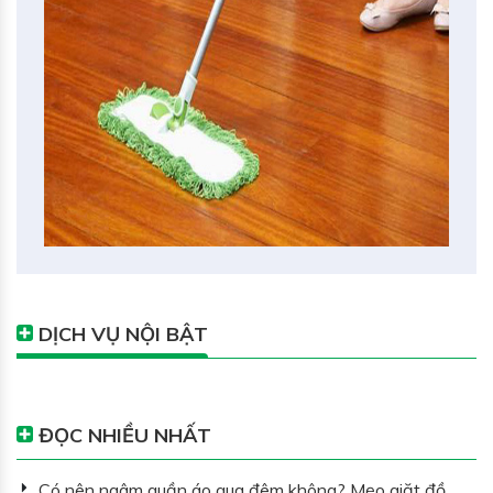
DỊCH VỤ NỘI BẬT
ĐỌC NHIỀU NHẤT
Có nên ngâm quần áo qua đêm không? Mẹo giặt đồ