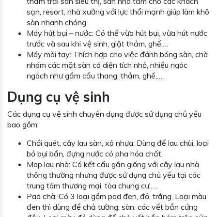
thảm trải sàn siêu thị, sàn nhà tắm cho các khách
sạn, resort, nhà xưởng với lực thổi mạnh giúp làm khô
sàn nhanh chóng.
Máy hút bụi – nước: Có thể vừa hút bụi, vừa hút nước
trước và sau khi vệ sinh, giặt thảm, ghế,…
Máy mài tay: Thích hợp cho việc đánh bóng sàn, chà
nhám các mặt sàn có diện tích nhỏ, nhiều ngóc
ngách như gầm cầu thang, thảm, ghế,….
Dụng cụ vệ sinh
Các dụng cụ vệ sinh chuyên dụng được sử dụng chủ yếu
bao gồm:
Chổi quét, cây lau sàn, xô nhựa: Dùng để lau chùi, loại
bỏ bụi bẩn, đựng nước có pha hóa chất.
Mop lau nhà: Có kết cấu gần giống với cây lau nhà
thông thường nhưng được sử dụng chủ yếu tại các
trung tâm thương mại, tòa chung cư,….
Pad chà: Có 3 loại gồm pad đen, đỏ, trắng. Loại màu
đen thì dùng để chả tường, sàn, các vết bẩn cứng