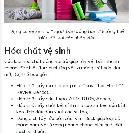
Dụng cụ vệ sinh là “người bạn đồng hành” không thể
thiếu đối với các nhân viên
Hóa chất vệ sinh
Các loại hóa chất đóng vai trò giúp tẩy vết bẩn nhanh
chóng, đặc biệt đối với những vết xi măng, vết sơn, dầu
mỡ,…Cụ thể bao gồm:
Hóa chất tẩy rửa xi măng như: Okay Thái, H + T01,
Revive Klenco5L,…
Hóa chất tẩy sơn: Expo, ATM, DT05, Apaco,…
Hóa chất tẩy chất kết dính như cao su, keo dán kính,
keo dính dầu dẫn xuất cao su thô,…
Dung dịch tẩy rửa bồn cầu: Vim, Duck giúp loại bỏ
mảng bám, vệt ố vàng nhanh chóng, hiệu quả, diệt
sạch vi khuẩn,…