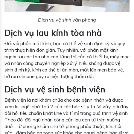
Dịch vụ vệ sinh văn phòng
Dịch vụ lau kính tòa nhà
Đối với phần mặt kính, bạn có thể vệ sinh định kỳ và quy
trình thực hiện đơn giản. Tuy nhiên, với phần mặt kính
ngoài tại các tòa nhà cao tầng thì cần có thiết bị, máy móc
và nhân công chuyên nghiệp xử lý. Nếu không được vệ
sinh định kỳ, kính có thể bị ăn mòn, mất lớp men bảo vệ,
hở ron silicone gây ra hiện tượng thấm dột.
Dịch vụ vệ sinh bệnh viện
Bệnh viện là nơi khám chữa cho các bệnh nhân và được
xem là “ngôi nhà’ thứ 2 của các bác sĩ, y tá. Vì vậy, nơi đây
đòi hỏi tiêu chuẩn khắt khe và tỉ mỉ trong quá trình vệ sinh.
Theo đó, đội ngũ nhân công cần lau dọn từ trên xuống
dưới. Từ phòng khám cho tới phòng phẫu thuật, khu hồi
sức,…đảm bảo an toàn sức khỏe cho người bệnh, bác sĩ và