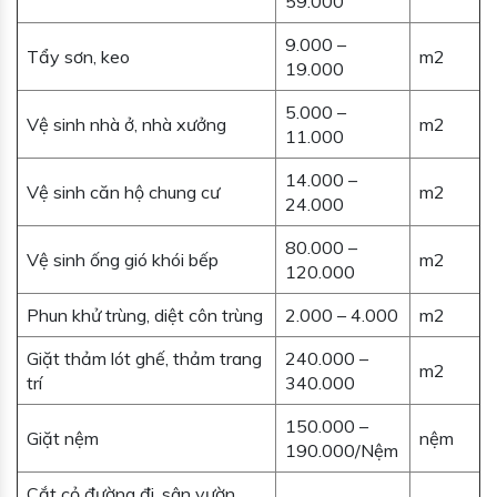
59.000
9.000 –
Tẩy sơn, keo
m2
19.000
5.000 –
Vệ sinh nhà ở, nhà xưởng
m2
11.000
14.000 –
Vệ sinh căn hộ chung cư
m2
24.000
80.000 –
Vệ sinh ống gió khói bếp
m2
120.000
Phun khử trùng, diệt côn trùng
2.000 – 4.000
m2
Giặt thảm lót ghế, thảm trang
240.000 –
m2
trí
340.000
150.000 –
Giặt nệm
nệm
190.000/Nệm
Cắt cỏ đường đi, sân vườn,