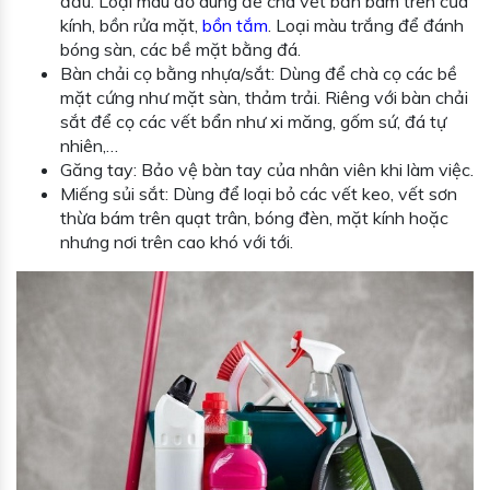
đầu. Loại màu đỏ dùng để chà vết bẩn bám trên cửa
kính, bồn rửa mặt,
bồn tắm
. Loại màu trắng để đánh
bóng sàn, các bề mặt bằng đá.
Bàn chải cọ bằng nhựa/sắt: Dùng để chà cọ các bề
mặt cứng như mặt sàn, thảm trải. Riêng với bàn chải
sắt để cọ các vết bẩn như xi măng, gốm sứ, đá tự
nhiên,…
Găng tay: Bảo vệ bàn tay của nhân viên khi làm việc.
Miếng sủi sắt: Dùng để loại bỏ các vết keo, vết sơn
thừa bám trên quạt trân, bóng đèn, mặt kính hoặc
nhưng nơi trên cao khó với tới.