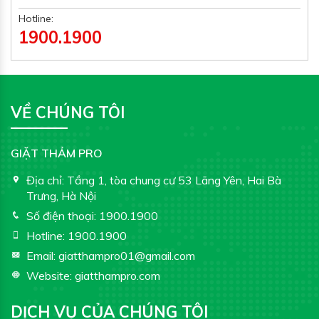
Hotline:
1900.1900
VỀ CHÚNG TÔI
GIẶT THẢM PRO
Địa chỉ:
Tầng 1, tòa chung cư 53 Lãng Yên, Hai Bà
Trưng, Hà Nội
Số điện thoại:
1900.1900
Hotline:
1900.1900
Email:
giatthampro01@gmail.com
Website:
giatthampro.com
DỊCH VỤ CỦA CHÚNG TÔI