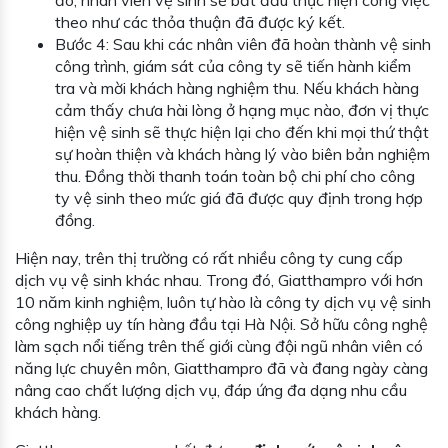
đó, nhân viên vệ sinh sẽ bắt đầu thực hiện công việc
theo như các thỏa thuận đã được ký kết.
Bước 4: Sau khi các nhân viên đã hoàn thành vệ sinh
công trình, giám sát của công ty sẽ tiến hành kiểm
tra và mời khách hàng nghiệm thu. Nếu khách hàng
cảm thấy chưa hài lòng ở hạng mục nào, đơn vị thực
hiện vệ sinh sẽ thực hiện lại cho đến khi mọi thứ thật
sự hoàn thiện và khách hàng lý vào biên bản nghiệm
thu. Đồng thời thanh toán toàn bộ chi phí cho công
ty vệ sinh theo mức giá đã được quy định trong hợp
đồng.
Hiện nay, trên thị trường có rất nhiều công ty cung cấp
dịch vụ vệ sinh khác nhau. Trong đó, Giatthampro với hơn
10 năm kinh nghiệm, luôn tự hào là công ty dịch vụ vệ sinh
công nghiệp uy tín hàng đầu tại Hà Nội. Sở hữu công nghệ
làm sạch nổi tiếng trên thế giới cùng đội ngũ nhân viên có
năng lực chuyên môn, Giatthampro đã và đang ngày càng
nâng cao chất lượng dịch vụ, đáp ứng đa dạng nhu cầu
khách hàng.