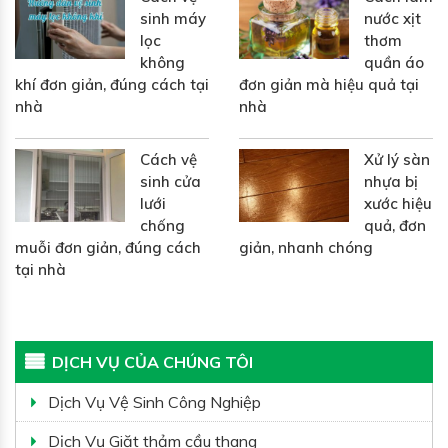
sinh máy
nước xịt
lọc
thơm
không
quần áo
khí đơn giản, đúng cách tại
đơn giản mà hiệu quả tại
nhà
nhà
Cách vệ
Xử lý sàn
sinh cửa
nhựa bị
lưới
xước hiệu
chống
quả, đơn
muỗi đơn giản, đúng cách
giản, nhanh chóng
tại nhà
DỊCH VỤ CỦA CHÚNG TÔI
Dịch Vụ Vệ Sinh Công Nghiệp
Dịch Vụ Giặt thảm cầu thang