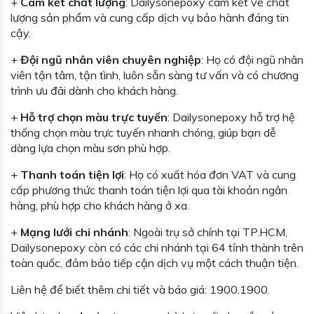
+
Cam kết chất lượng
: Dailysonepoxy cam kết về chất
lượng sản phẩm và cung cấp dịch vụ bảo hành đáng tin
cậy.
+
Đội ngũ nhân viên chuyên nghiệp
: Họ có đội ngũ nhân
viên tận tâm, tận tình, luôn sẵn sàng tư vấn và có chương
trình ưu đãi dành cho khách hàng.
+
Hỗ trợ chọn màu trực tuyến
: Dailysonepoxy hỗ trợ hệ
thống chọn màu trực tuyến nhanh chóng, giúp bạn dễ
dàng lựa chọn màu sơn phù hợp.
+
Thanh toán tiện lợi
: Họ có xuất hóa đơn VAT và cung
cấp phương thức thanh toán tiện lợi qua tài khoản ngân
hàng, phù hợp cho khách hàng ở xa.
+
Mạng lưới chi nhánh
: Ngoài trụ sở chính tại TP.HCM,
Dailysonepoxy còn có các chi nhánh tại 64 tỉnh thành trên
toàn quốc, đảm bảo tiếp cận dịch vụ một cách thuận tiện.
Liên hệ để biết thêm chi tiết và báo giá: 1900.1900.