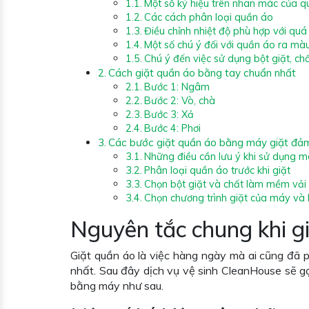
Một số ký hiệu trên nhãn mác của 
Các cách phân loại quần áo
Điều chỉnh nhiệt độ phù hợp với quá 
Một số chú ý đối với quần áo ra màu
Chú ý đến việc sử dụng bột giặt, c
Cách giặt quần áo bằng tay chuẩn nhất
Bước 1: Ngâm
Bước 2: Vò, chà
Bước 3: Xả
Bước 4: Phơi
Các bước giặt quần áo bằng máy giặt đả
Những điều cần lưu ý khi sử dụng m
Phân loại quần áo trước khi giặt
Chọn bột giặt và chất làm mềm vải
Chọn chương trình giặt của máy và
Nguyên tắc chung khi gi
Giặt quần áo là việc hàng ngày mà ai cũng đã 
nhất. Sau đây dịch vụ vệ sinh CleanHouse sẽ gợ
bằng máy như sau.