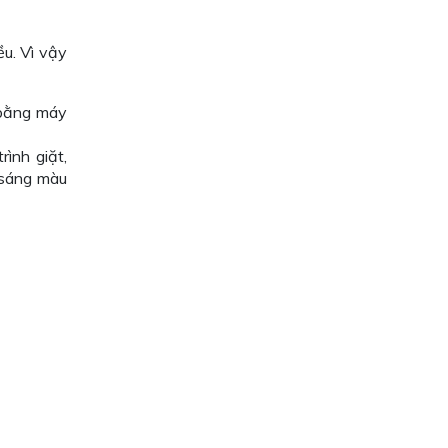
u. Vì vậy
 bằng máy
ình giặt,
 sáng màu