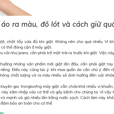
 áo ra màu, đồ lót và cách giữ qu
ặt, chất tẩy vừa đủ khi giặt. Không nên cho quá nhiều. Vì kh
à có thể đóng cặn ở máy giặt.
vải như jeans, cần phải trở mặt trái ra trước khi giặt. Việc nà
hường những sản phẩm mới giặt lần đầu, cần phải giặt tay
 riêng. Điều này cũng lưu ý: khi mua quần áo cần chú ý đến c
hông chất lượng và ra màu nhiều sẽ ảnh hưởng đến sức khỏ
chuyên gia, trongloofng máy giặt vẫn chứa khá nhiều vi khuẩn.
n này xâm nhập vào cơ thể và gây bệnh cho chúng ta. Vì vậy l
y, vò mạnh và giũ nhiều lần bằng nước sạch. Cách làm này kh
 đảm bảo an toàn cho cơ thể.
ao