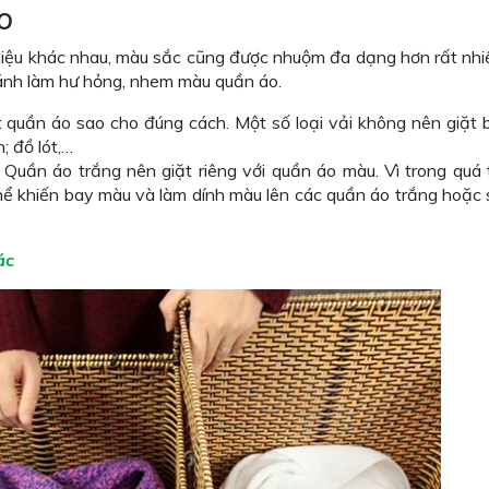
o
liệu khác nhau, màu sắc cũng được nhuộm đa dạng hơn rất nhiề
tránh làm hư hỏng, nhem màu quần áo.
ệt quần áo sao cho đúng cách. Một số loại vải không nên giặt
; đồ lót,…
uần áo trắng nên giặt riêng với quần áo màu. Vì trong quá tr
thể khiến bay màu và làm dính màu lên các quần áo trắng hoặc
ác