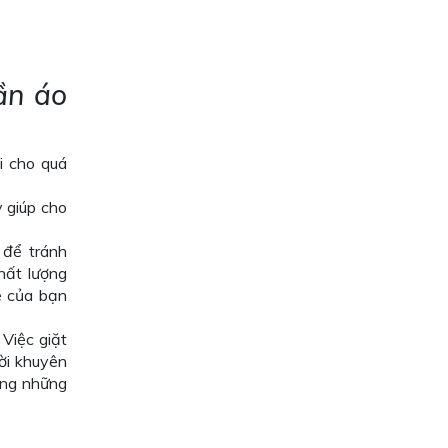
ần áo
i cho quá
y giúp cho
 để tránh
hất lượng
e của bạn
 Việc giặt
ời khuyên
ông những