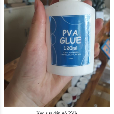
Keo sữa dán gỗ PVA