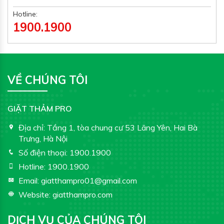
Hotline:
1900.1900
VỀ CHÚNG TÔI
GIẶT THẢM PRO
Địa chỉ:
Tầng 1, tòa chung cư 53 Lãng Yên, Hai Bà
Trưng, Hà Nội
Số điện thoại:
1900.1900
Hotline:
1900.1900
Email:
giatthampro01@gmail.com
Website:
giatthampro.com
DỊCH VỤ CỦA CHÚNG TÔI