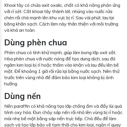
Khoai tây có chứa axit oxalic, chất có khả năng phản ứng
với rỉ sét. Cắt khoai tây thành lát, nhúng vào nước rửa
chén rồi chà mạnh lên khu vực bị rỉ. Sau vài phút, lau lại
bằng khăn sạch. Cách làm này thân thiện với môi trường
và khá an toàn.
Dùng phèn chua
Phèn chua có tính khử mạnh, giúp làm bong lớp oxit sắt.
Hòa phèn chua với nước nóng để tạo dung dịch, sau đó
ngâm kim loại bị rỉ hoặc thấm vào khăn và lau đều lên bề
mặt. Để khoảng 1 giờ rồi rửa lại bằng nước sạch. Nên thử
trước trên vùng nhỏ để đảm bảo kim loại không bị ảnh
hưởng.
Dùng nến
Nến paraffin có khả năng tạo lớp chống ẩm và đẩy lùi quá
trình oxy hóa. Đun chảy sáp nến rồi nhỏ lên vùng bị rỉ hoặc
mài nhẹ bề mặt bằng sáp nến trực tiếp. Chà đều để làm
sạch và tạo lớp bảo vệ tạm thời cho kim loại, ngăn rỉ quay