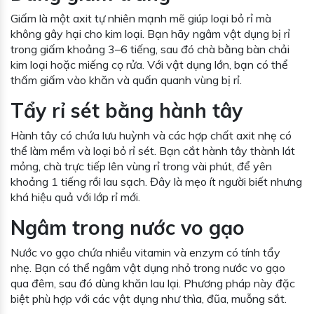
Giấm là một axit tự nhiên mạnh mẽ giúp loại bỏ rỉ mà
không gây hại cho kim loại. Bạn hãy ngâm vật dụng bị rỉ
trong giấm khoảng 3–6 tiếng, sau đó chà bằng bàn chải
kim loại hoặc miếng cọ rửa. Với vật dụng lớn, bạn có thể
thấm giấm vào khăn và quấn quanh vùng bị rỉ.
Tẩy rỉ sét bằng hành tây
Hành tây có chứa lưu huỳnh và các hợp chất axit nhẹ có
thể làm mềm và loại bỏ rỉ sét. Bạn cắt hành tây thành lát
mỏng, chà trực tiếp lên vùng rỉ trong vài phút, để yên
khoảng 1 tiếng rồi lau sạch. Đây là mẹo ít người biết nhưng
khá hiệu quả với lớp rỉ mới.
Ngâm trong nước vo gạo
Nước vo gạo chứa nhiều vitamin và enzym có tính tẩy
nhẹ. Bạn có thể ngâm vật dụng nhỏ trong nước vo gạo
qua đêm, sau đó dùng khăn lau lại. Phương pháp này đặc
biệt phù hợp với các vật dụng như thìa, đũa, muỗng sắt.