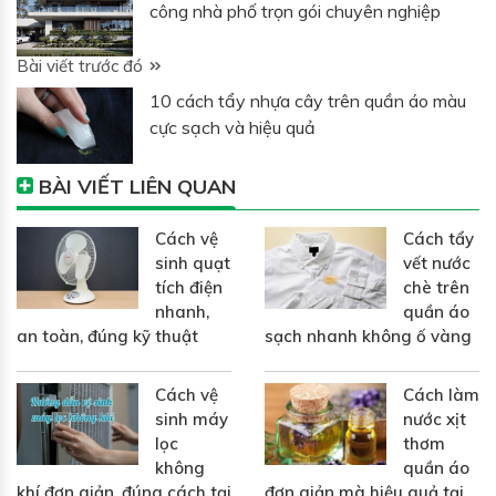
công nhà phố trọn gói chuyên nghiệp
Bài viết trước đó
10 cách tẩy nhựa cây trên quần áo màu
cực sạch và hiệu quả
BÀI VIẾT LIÊN QUAN
Cách vệ
Cách tẩy
sinh quạt
vết nước
tích điện
chè trên
nhanh,
quần áo
an toàn, đúng kỹ thuật
sạch nhanh không ố vàng
Cách vệ
Cách làm
sinh máy
nước xịt
lọc
thơm
không
quần áo
khí đơn giản, đúng cách tại
đơn giản mà hiệu quả tại