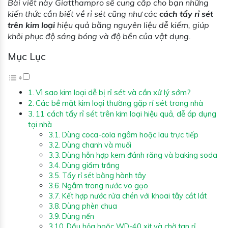
Bài viết này Giatthampro sẽ cung cấp cho bạn những
kiến thức cần biết về rỉ sét cũng như các
cách tẩy rỉ sét
trên kim loại
hiệu quả bằng nguyên liệu dễ kiếm, giúp
khôi phục độ sáng bóng và độ bền của vật dụng.
Mục Lục
Vì sao kim loại dễ bị rỉ sét và cần xử lý sớm?
Các bề mặt kim loại thường gặp rỉ sét trong nhà
11 cách tẩy rỉ sét trên kim loại hiệu quả, dễ áp dụng
tại nhà
Dùng coca-cola ngâm hoặc lau trực tiếp
Dùng chanh và muối
Dùng hỗn hợp kem đánh răng và baking soda
Dùng giấm trắng
Tẩy rỉ sét bằng hành tây
Ngâm trong nước vo gạo
Kết hợp nước rửa chén với khoai tây cắt lát
Dùng phèn chua
Dùng nến
Dầu hỏa hoặc WD-40 xịt và chờ tan rỉ