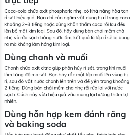
trực tiếp
Coca-cola chứa axit phosphoric nhẹ, có khả năng hòa tan
rỉ sét hiệu quả. Bạn chỉ cần ngâm vật dụng bị rỉ trong coca
khoảng 2–3 tiếng hoặc dùng khăn thấm coca rồi lau đều
lên bề mặt kim loại. Sau đó, hãy dùng bàn chải mềm chà
nhẹ và rửa sạch bằng nước ấm, kết quả là lớp rỉ sẽ bị bong
ra mà không làm hỏng kim loại.
Dùng chanh và muối
Chanh chứa axit citric giúp phân hủy rỉ sét, trong khi muối
làm tăng độ ma sát. Bạn hãy rắc một lớp muối lên vùng bị
rỉ, sau đó vắt nước chanh lên trên và để yên trong khoảng
2 tiếng. Dùng bàn chải mềm chà nhẹ rồi rửa lại với nước
sạch. Cách này vừa hiệu quả vừa mang lại hương thơm tự
nhiên.
Dùng hỗn hợp kem đánh răng
và baking soda
Hỗn hợp này hoạt động như chất tẩy nhẹ, thích hợp cho