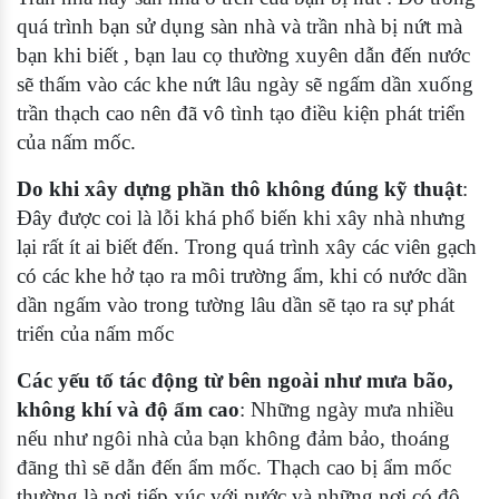
quá trình bạn sử dụng sàn nhà và trần nhà bị nứt mà
bạn khi biết , bạn lau cọ thường xuyên dẫn đến nước
sẽ thấm vào các khe nứt lâu ngày sẽ ngấm dần xuống
trần thạch cao nên đã vô tình tạo điều kiện phát triển
của nấm mốc.
Do khi xây dựng phần thô không đúng kỹ thuật
:
Đây được coi là lỗi khá phổ biến khi xây nhà nhưng
lại rất ít ai biết đến. Trong quá trình xây các viên gạch
có các khe hở tạo ra môi trường ẩm, khi có nước dần
dần ngấm vào trong tường lâu dần sẽ tạo ra sự phát
triển của nấm mốc
Các yếu tố tác động từ bên ngoài như mưa bão,
không khí và độ ẩm cao
: Những ngày mưa nhiều
nếu như ngôi nhà của bạn không đảm bảo, thoáng
đãng thì sẽ dẫn đến ẩm mốc. Thạch cao bị ẩm mốc
thường là nơi tiếp xúc với nước và những nơi có độ