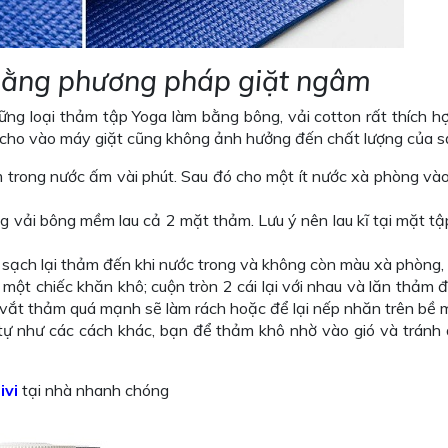
bằng phương pháp giặt ngâm
ững loại thảm tập Yoga làm bằng bông, vải cotton rất thích h
 cho vào máy giặt cũng không ảnh hưởng đến chất lượng của 
rong nước ấm vài phút. Sau đó cho một ít nước xà phòng và
vải bông mềm lau cả 2 mặt thảm. Lưu ý nên lau kĩ tại mặt tập
 sạch lại thảm đến khi nước trong và không còn màu xà phòng,
một chiếc khăn khô; cuộn tròn 2 cái lại với nhau và lăn thảm 
 vắt thảm quá mạnh sẽ làm rách hoặc để lại nếp nhăn trên bề 
 tự như các cách khác, bạn để thảm khô nhờ vào gió và tránh
ivi
tại nhà nhanh chóng