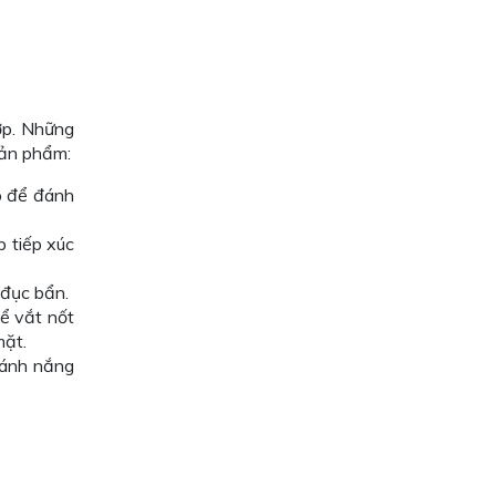
ợp. Những
sản phẩm:
o để đánh
 tiếp xúc
 đục bẩn.
để vắt nốt
mặt.
 ánh nắng