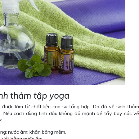
inh thảm tập yoga
được làm từ chất liệu cao su tổng hợp. Do đó vệ sinh thả
ẽ. Nếu cách dùng tinh dầu không đủ mạnh để tẩy bay các vết
:
hòng; nước ấm; khăn bông mềm.
m ướt bằng nước ấm.