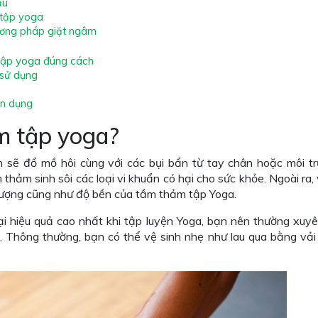
ầu
 tập yoga
ơng pháp giặt ngâm
ập yoga đúng cách
 sử dụng
ên dụng
ảm tập yoga?
 sẽ đổ mồ hôi cùng với các bụi bẩn từ tay chân hoặc môi t
thảm sinh sôi các loại vi khuẩn có hại cho sức khỏe. Ngoài ra,
 lượng cũng như độ bền của tầm thảm tập Yoga.
 hiệu quả cao nhất khi tập luyện Yoga, bạn nên thường xuyê
 Thông thường, bạn có thể vệ sinh nhẹ như lau qua bằng vải