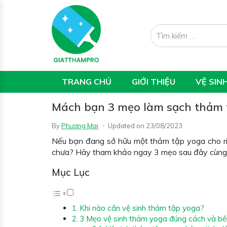
TRANG CHỦ
GIỚI THIỆU
VỆ SIN
Mách bạn 3 mẹo làm sạch thảm 
By
Phương Mai
Updated on
23/08/2023
Nếu bạn đang sở hữu một thảm tập yoga cho ri
chưa? Hãy tham khảo ngay 3 mẹo sau đây cùng c
Mục Lục
Khi nào cần vệ sinh thảm tập yoga?
3 Mẹo vệ sinh thảm yoga đúng cách và bề