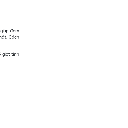
 giúp đem
hất. Cách
giọt tinh