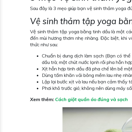
Sau đây là 3 mẹo giúp bạn vệ sinh thảm yoga đú
Vệ sinh thảm tập yoga bằn
Vệ sinh thảm tập yoga bằng tinh dầu là một các
đến mùi hương thơm nhẹ nhàng. Đặc biệt, khi v
thức như sau:
Chuẩn bị dung dịch làm sạch (Bạn có thể
dầu trà; một chút nước lạnh rồi pha hỗn hợp
Xịt hỗn hợp tinh dầu đã pha chế lên bề mặ
Dùng tấm khăn vải bông mềm lau nhẹ nhàng
Lặp lại bước xịt và lau nếu bạn cảm thấy
Phơi khô trước gió; không nên dùng máy sấ
Xem thêm:
Cách giặt quần áo đúng và sạch