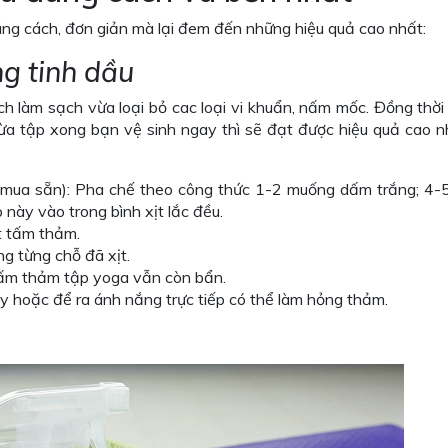
ng cách, đơn giản mà lại đem đến những hiệu quả cao nhất:
g tinh dầu
h làm sạch vừa loại bỏ cac loại vi khuẩn, nấm mốc. Đồng thời
ừa tập xong bạn vệ sinh ngay thì sẽ đạt được hiệu quả cao n
 mua sẵn): Pha chế theo công thức 1-2 muống dấm trắng; 4-5 
 này vào trong bình xịt lắc đều.
t tấm thảm.
 từng chỗ đã xịt.
 tấm thảm tập yoga vẫn còn bẩn.
y hoặc để ra ánh nắng trực tiếp có thể làm hỏng thảm.