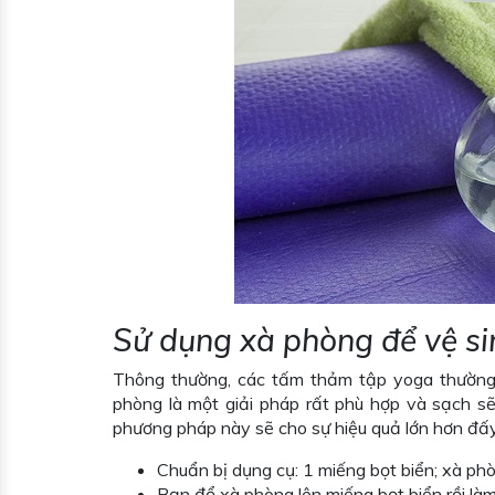
Sử dụng xà phòng để vệ s
Thông thường, các tấm thảm tập yoga thường 
phòng là một giải pháp rất phù hợp và sạch s
phương pháp này sẽ cho sự hiệu quả lớn hơn đấy
Chuẩn bị dụng cụ: 1 miếng bọt biển; xà p
Bạn đổ xà phòng lên miếng bọt biển rồi là