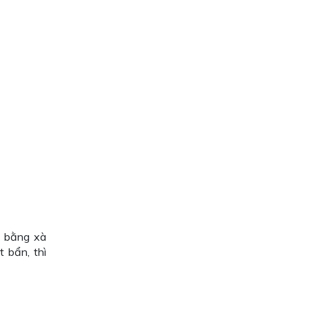
m bằng xà
 bẩn, thì