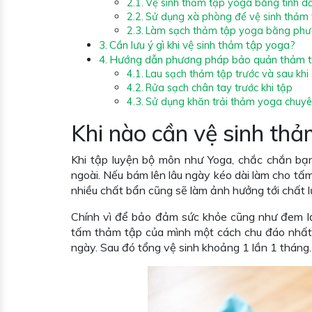
Vệ sinh thảm tập yoga bằng tinh d
Sử dụng xà phòng để vệ sinh thảm
Làm sạch thảm tập yoga bằng phư
Cần lưu ý gì khi vệ sinh thảm tập yoga?
Hướng dẫn phương pháp bảo quản thảm t
Lau sạch thảm tập trước và sau khi
Rửa sạch chân tay trước khi tập
Sử dụng khăn trải thảm yoga chuy
Khi nào cần vệ sinh th
Khi tập luyện bộ môn như Yoga, chắc chắn bạn
ngoài. Nếu bám lên lâu ngày kéo dài làm cho tấm 
nhiều chất bẩn cũng sẽ làm ảnh hưởng tới chất
Chính vì để bảo đảm sức khỏe cũng như đem lại
tấm thảm tập của mình một cách chu đáo nhất.
ngày. Sau đó tổng vệ sinh khoảng 1 lần 1 tháng.