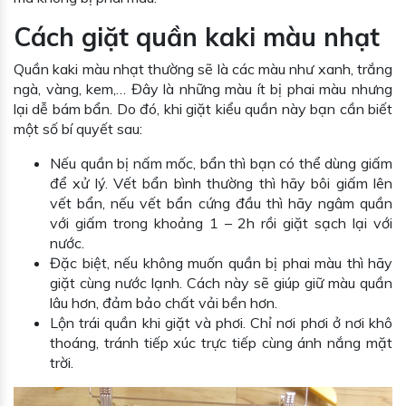
Cách giặt quần kaki màu nhạt
Quần kaki màu nhạt thường sẽ là các màu như xanh, trắng
ngà, vàng, kem,… Đây là những màu ít bị phai màu nhưng
lại dễ bám bẩn. Do đó, khi giặt kiểu quần này bạn cần biết
một số bí quyết sau:
Nếu quần bị nấm mốc, bẩn thì bạn có thể dùng giấm
để xử lý. Vết bẩn bình thường thì hãy bôi giấm lên
vết bẩn, nếu vết bẩn cứng đầu thì hãy ngâm quần
với giấm trong khoảng 1 – 2h rồi giặt sạch lại với
nước.
Đặc biệt, nếu không muốn quần bị phai màu thì hãy
giặt cùng nước lạnh. Cách này sẽ giúp giữ màu quần
lâu hơn, đảm bảo chất vải bền hơn.
Lộn trái quần khi giặt và phơi. Chỉ nơi phơi ở nơi khô
thoáng, tránh tiếp xúc trực tiếp cùng ánh nắng mặt
trời.