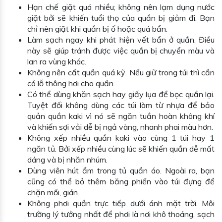
Hạn chế giặt quá nhiều; không nên lạm dụng nước
giặt bởi sẽ khiến tuổi thọ của quần bị giảm đi. Bạn
chỉ nên giặt khi quần bị ố hoặc quá bẩn.
Làm sạch ngay khi phát hiện vết bẩn ở quần. Điều
này sẽ giúp tránh được việc quần bị chuyển màu và
lan ra vùng khác.
Không nên cất quần quá kỹ. Nếu giữ trong túi thì cần
có lỗ thông hơi cho quần.
Có thể dùng khăn sạch hay giấy lụa để bọc quần lại.
Tuyệt đối không dùng các túi làm từ nhựa để bảo
quản quần kaki vì nó sẽ ngăn tuần hoàn không khí
và khiến sợi vải dễ bị ngả vàng, nhanh phai màu hơn.
Không xếp nhiều quần kaki vào cùng 1 túi hay 1
ngăn tủ. Bởi xếp nhiều cùng lúc sẽ khiến quần dễ mất
dáng và bị nhăn nhúm.
Dùng viên hút ẩm trong tủ quần áo. Ngoài ra, bạn
cũng có thể bỏ thêm băng phiến vào túi đựng để
chặn mối, gián.
Không phơi quần trực tiếp dưới ánh mặt trời. Môi
trường lý tưởng nhất để phơi là nơi khô thoáng, sạch