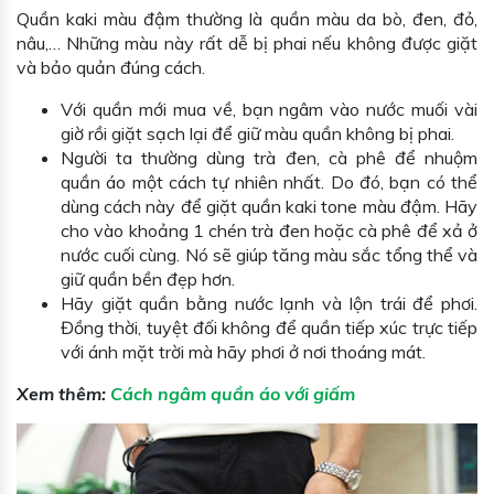
Quần kaki màu đậm thường là quần màu da bò, đen, đỏ,
nâu,… Những màu này rất dễ bị phai nếu không được giặt
và bảo quản đúng cách.
Với quần mới mua về, bạn ngâm vào nước muối vài
giờ rồi giặt sạch lại để giữ màu quần không bị phai.
Người ta thường dùng trà đen, cà phê để nhuộm
quần áo một cách tự nhiên nhất. Do đó, bạn có thể
dùng cách này để giặt quần kaki tone màu đậm. Hãy
cho vào khoảng 1 chén trà đen hoặc cà phê để xả ở
nước cuối cùng. Nó sẽ giúp tăng màu sắc tổng thể và
giữ quần bền đẹp hơn.
Hãy giặt quần bằng nước lạnh và lộn trái để phơi.
Đồng thời, tuyệt đối không để quần tiếp xúc trực tiếp
với ánh mặt trời mà hãy phơi ở nơi thoáng mát.
Xem thêm:
Cách ngâm quần áo với giấm