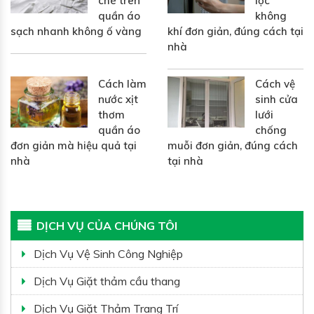
chè trên
lọc
quần áo
không
sạch nhanh không ố vàng
khí đơn giản, đúng cách tại
nhà
Cách làm
Cách vệ
nước xịt
sinh cửa
thơm
lưới
quần áo
chống
đơn giản mà hiệu quả tại
muỗi đơn giản, đúng cách
nhà
tại nhà
DỊCH VỤ CỦA CHÚNG TÔI
Dịch Vụ Vệ Sinh Công Nghiệp
Dịch Vụ Giặt thảm cầu thang
Dịch Vụ Giặt Thảm Trang Trí