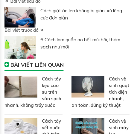
Bài viết sau đó
Cách giặt áo len không bị giãn, xù lông
cực đơn giản
Bài viết trước đó
6 Cách làm quần áo hết mùi hôi, thơm
sạch như mới
BÀI VIẾT LIÊN QUAN
Cách tẩy
Cách vệ
kẹo cao
sinh quạt
su trên
tích điện
sàn sạch
nhanh,
nhanh, không trầy xước
an toàn, đúng kỹ thuật
Cách tẩy
Cách vệ
vết nước
sinh máy